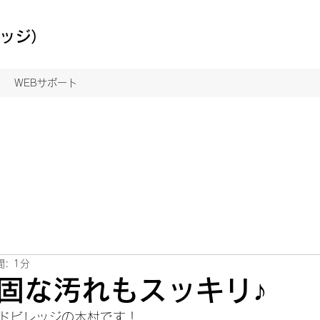
レッジ）
WEBサポート
: 1分
固な汚れもスッキリ♪
ドビレッジの木村です！