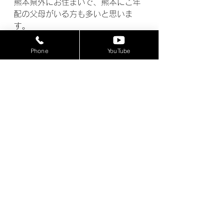
熊本県外にお住まいで、熊本にご年
配の父母がいる方も多いと思いま
す。
コロナ禍で帰省することもできず、
Phone
YouTube
「お父様やお母様がワクチン接種の
申込で電話が繋がらない」
「蔓延防止措置が出ていても、日用
品はバスや電車で買いに行かないと
いけない」
こうした状況が発生していることと
思います。
当店としても地域の方々のお力にな
らせて頂くため、人件費等の経費を
踏まえ、利益を一切捨ててギリギリ
の価格設定で対応させていただいて
おります。