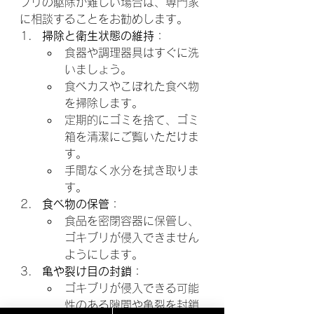
ブリの駆除が難しい場合は、専門家
に相談することをお勧めします。
掃除と衛生状態の維持
：
食器や調理器具はすぐに洗
いましょう。
食べカスやこぼれた食べ物
を掃除します。
定期的にゴミを捨て、ゴミ
箱を清潔にご覧いただけま
す。
手間なく水分を拭き取りま
す。
食べ物の保管
：
食品を密閉容器に保管し、
ゴキブリが侵入できません
ようにします。
亀や裂け目の封鎖
：
ゴキブリが侵入できる可能
性のある隙間や亀裂を封鎖